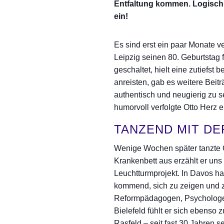
Entfaltung kommen. Logisch! 
ein!
Es sind erst ein paar Monate 
Leipzig seinen 80. Geburtstag f
geschaltet, hielt eine zutiefs
anreisten, gab es weitere Beit
authentisch und neugierig zu 
humorvoll verfolgte Otto Herz e
TANZEND MIT DE
Wenige Wochen später tanzte 
Krankenbett aus erzählt er u
Leuchtturmprojekt. In Davos h
kommend, sich zu zeigen und 
Reformpädagogen, Psychologen 
Bielefeld fühlt er sich ebenso 
Rasfeld – seit fast 30 Jahren 