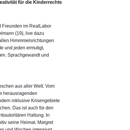
tivität für die Kinderrechte
nd Freunden im RealLabor
elmann (19), live dazu
 allen Himmmelsrichtungen
de und jeden ermutigt,
llen. Sprachgewandt und
schen aus aller Welt. Vom
em herausragenden
dern inklusive Krisengebiete
hen. Das ist auch für den
iautoritären Haltung. In
itiv seine Heimat. Margret
aten und Wochen intensivst