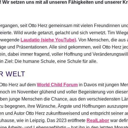
Wir setzen uns mit all unseren Fähigkeiten und unserer Krea
vergangen, seit Otto Herz gemeinsam mit vielen Freundinnen u
eierte. Wild wurde getanzt, gelacht und sich vernetzt. Tim Wieg
t bewegende
Laudatio
(siehe YouTube)
. Von Menschen, die aus
räge und Präsentationen. Alle sind gekommen, weil Otto Herz je
sein, dabei immer fragend, voller Hoffnung und Veränderungswi
in Ziel: Die humane Schule, eine Schule für alle.
R WELT
Otto Herz auf dem
World Child Forum
in Davos mit jungen Men
ns noch im November glühend und voller Begeisterung von dies
aben junge Menschen die Chance, aus den verschiedensten Län
zu begegnen, ihre Wünsche, Ängste und Hoffnungen auszusprec
und Autor Otto Herz zukunftsweisend und entspricht seiner ant
zuhause, wie in Leipzig. Das 2023 eröffnete
RealLabor
war defin
seine Arbeits- und Lebensgefährtin – hat ihn in den letzten Mon