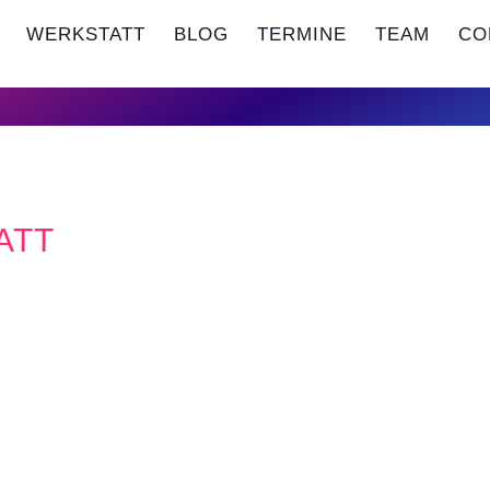
WERKSTATT
BLOG
TERMINE
TEAM
CO
ATT