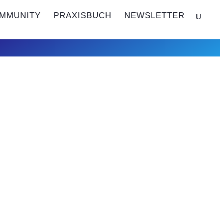
MMUNITY
PRAXISBUCH
NEWSLETTER