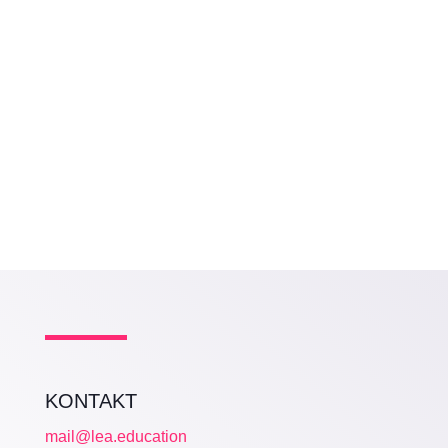
Gemeinsam sind wir stark und laut für den
Neustart im Bildungssystem! Das PxP-
Festival am 17./18. Juni in Berlin hat sich als
lebendiges Feuerwerk und Leuchtturm
gezeigt....
KONTAKT
mail@lea.education