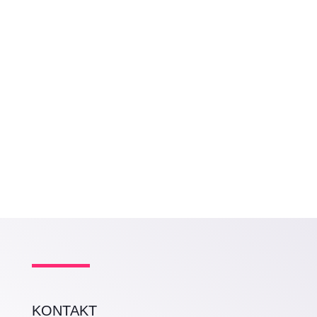
LEA Education unterstützt die Initiativen des
World Child Forum. Deshalb ist ihre aktuelle
Pressemitteilung hier zu lesen: World Child
Forum setzt poetisches Zeichen für Dialog...
KONTAKT