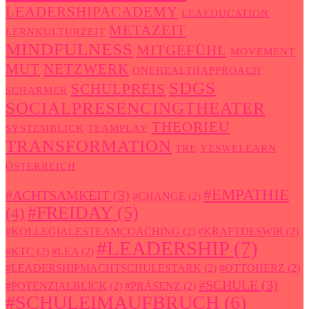
LEADERSHIPACADEMY
LEAEDUCATION
METAZEIT
LERNKULTURZEIT
MINDFULNESS
MITGEFÜHL
MOVEMENT
MUT
NETZWERK
ONEHEALTHAPPROACH
SDGS
SCHULPREIS
SCHARMER
SOCIALPRESENCINGTHEATER
THEORIEU
SYSTEMBLICK
TEAMPLAY
TRANSFORMATION
TRE
YESWELEARN
ÖSTERREICH
#EMPATHIE
#ACHTSAMKEIT
(3)
#CHANGE
(2)
#FREIDAY
(5)
(4)
#KOLLEGIALESTEAMCOACHING
(2)
#KRAFTDESWIR
(2)
#LEADERSHIP
(7)
#KTC
(2)
#LEA
(2)
#LEADERSHIPMACHTSCHULESTARK
(2)
#OTTOHERZ
(2)
#SCHULE
(3)
#POTENZIALBLICK
(2)
#PRÄSENZ
(2)
#SCHULEIMAUFBRUCH
(6)