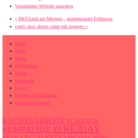
Veranstalter-Website anzeigen
«
MeTAzeit am Morgen – gemeinsamer Frühsport
crativ slow down camp mit ruggero
»
Book
Buch
Event
Fortbildung
Media
Netzwerk
News
Pioneers of Education
Zukunftswerkstatt
#ACHTSAMKEIT
#CHANGE
#FREIDAY
#EMPATHIE
#KOLLEGIALESTEAMCOACHING