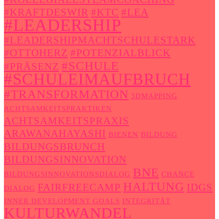
#KRAFTDESWIR
#KTC
#LEA
#LEADERSHIP
#LEADERSHIPMACHTSCHULESTARK
#OTTOHERZ
#POTENZIALBLICK
#SCHULE
#PRÄSENZ
#SCHULEIMAUFBRUCH
#TRANSFORMATION
3DMAPPING
ACHTSAMKEITSPRAKTIKEN
ACHTSAMKEITSPRAXIS
ARAWANAHAYASHI
BIENEN
BILDUNG
BILDUNGSBRUNCH
BILDUNGSINNOVATION
BNE
BILDUNGSINNOVATIONSDIALOG
CHANCE
HALTUNG
FAIRFREECAMP
IDGS
DIALOG
INNER DEVELOPMENT GOALS
INTEGRITÄT
KULTURWANDEL