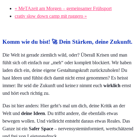
«
MeTAzeit am Morgen – gemeinsamer Frühsport
crativ slow down camp mit ruggero
»
Komm wie du bist!
🚀
Dein Stärken, deine Zukunft.
Die Welt ist gerade ziemlich wild, oder? Überall Krisen und man
fühlt sich oft einfach nur „meh“ oder komplett blockiert. Wir haben
laden dich ein, deine eigene Gestaltungskraft zurückzuholen! Du
hast Ideen und fühlst dich damit nicht ernst genommen? Es heisst
immer: Ihr seid die Zukunft und keine:r nimmt euch
wirklich
ernst
und hört euch richtig zu.
Das ist hier anders: Hier geht’s mal um dich, deine Kritik an der
Welt und
deine Ideen
. Du triffst andere, die ebenfalls etwas
bewegen wollen. Und vielleicht entsteht daraus etwas Reales. Das
Ganze ist ein
Safer Space
– nervensysteminformiert, wertschätzend
und frei von Leistungsdruck.