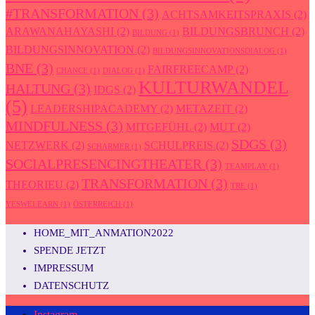
#TRANSFORMATION
(3)
ACHTSAMKEITSPRAXIS
(2)
ARAWANAHAYASHI
(2)
BILDUNGSBRUNCH
(2)
BILDUNG
(1)
BILDUNGSINNOVATION
(2)
BILDUNGSINNOVATIONSDIALOG
(1)
BNE
(3)
FAIRFREECAMP
(2)
CHANCE
(1)
DIALOG
(1)
KULTURWANDEL
HALTUNG
(3)
IDGS
(2)
(5)
LEADERSHIPACADEMY
(2)
METAZEIT
(2)
MINDFULNESS
(3)
MITGEFÜHL
(2)
MUT
(2)
SDGS
(3)
NETZWERK
(2)
SCHULPREIS
(2)
SCHARMER
(1)
SOCIALPRESENCINGTHEATER
(3)
TEAMPLAY
(1)
TRANSFORMATION
(3)
THEORIEU
(2)
TRE
(1)
YESWELEARN
(1)
ÖSTERREICH
(1)
HOME_MIT_ANMATION2022
SPENDE JETZT
IMPRESSUM
DATENSCHUTZ
Instagram